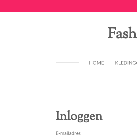
Ga
direct
naar
Fash
de
hoofdinhoud
HOME
KLEDING
Inloggen
E-mailadres