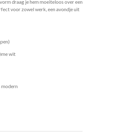
vorm draag je hem moeiteloos over een
perfect voor zowel werk, een avondje uit
open)
ème wit
en modern