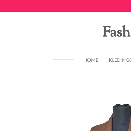
Ga
direct
naar
Fash
de
hoofdinhoud
HOME
KLEDING