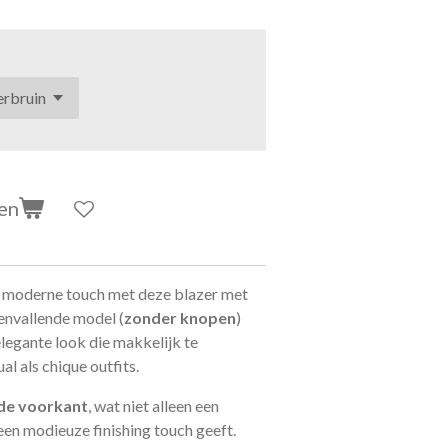
en
 en moderne touch met deze blazer met
envallende model (
zonder knopen
)
legante look die makkelijk te
l als chique outfits.
de voorkant
, wat niet alleen een
 een modieuze finishing touch geeft.