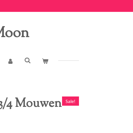
 Moon
 3/4 Mouwen
Sale!